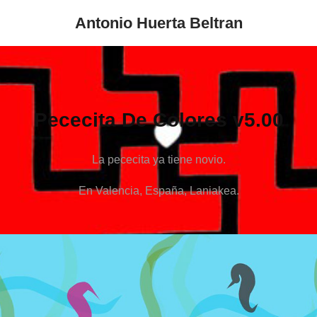
Antonio Huerta Beltran
Pececita De Colores v5.00
La pececita ya tiene novio.
En Valencia, España, Laniakea.