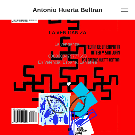
Antonio Huerta Beltran
LA VEN GAN ZA
La venganza.
0000000479777698
En Valencia, España, Laniakea