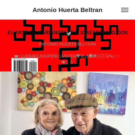
Antonio Huerta Beltran
EL ARTE DE MARIANGELES Y JOSEANTONIO. DOS
ANTONIO HUERTA BELTRAN
❤️✨LANIAKEASUPERCLUSTER🌍🚀🌙🛖🔘🇺🇸🚀🪐✨✨
👁️💧💧