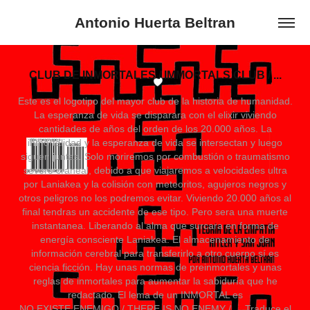
Antonio Huerta Beltran
CLUB DE INMORTALES / IMMORTALS CLUB / ...
Este es el logotipo del mayor club de la historia de humanidad.
La esperanza de vida se disparara con el elixir viviendo
cantidades de años del orden de los 20.000 años. La
inmortalidad y la esperanza de vida se intersectan y luego
siguen juntas. Solo moriremos por combustión o traumatismo
severo craneal, debido a que viajaremos a velocidades ultra
por Laniakea y la colisión con meteoritos, agujeros negros y
otros peligros no los podremos evitar. Viviendo 20.000 años al
final tendras un accidente de ese tipo. Pero sera una muerte
instantanea. Liberando al alma que surcara en forma de
energía consciente Laniakea. El almacenamiento de
información cerebral para transferirlo a otro cuerpo sí es
ciencia ficción. Hay unas normas de preinmortales y unas
reglas de inmortales para aumentar la sabiduría que he
redactado. El lema de un INMORTAL es
NO EXISTE ENEMIGO / THERE IS NO ENEMY / ... Traduce el