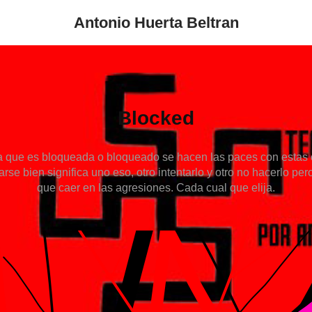
Antonio Huerta Beltran
Blocked
 que es bloqueada o bloqueado se hacen las paces con estas 
varse bien significa uno eso, otro intentarlo y otro no hacerlo pe
que caer en las agresiones. Cada cual que elija.